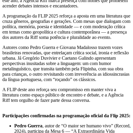
este ano, a Agência Riff marca presença com nomes que prometem
acender debates intensos e encantadores.
A programação da FLIP 2025 reforça a aposta em uma literatura que
cruza gêneros, geografias e gerações. Com mesas que dialogam com
política, memória, poesia e identidade — e com moderação crítica
em temas como geopolítica e cultura contemporânea — a presença
dos autores da Riff soma potência e pluralidade ao evento.
Autores como Pedro Guerra e Giovana Madalosso trazem vozes
brasileiras renovadas, que entrelaçam crítica social, ironia e reflexão
urbana. Já Gregório Duvivier e Caetano Galindo apresentam
perspectivas inusitadas sobre a linguagem: um com humor
metalinguístico, que transita também pela Flipinha, com sua obra
para crianças, o outro revisitando com irreverência as idiossincrasias
da língua portuguesa, com “roçando” os clássicos.
A FLIP deste ano reforça seu compromisso em manter viva a
literatura como espaço público de encontro e debate, e a Agência
Riff tem orgulho de fazer parte dessa conversa.
Participações confirmadas na programação oficial da Flip 2025:
Pedro Guerra
, autor de “O maior ser humano vivo” (Record,
2024), participa da Mesa 6 — “A Extraordinária Vida