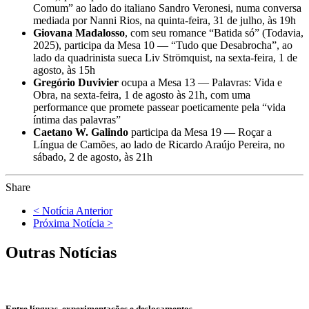
Comum” ao lado do italiano Sandro Veronesi, numa conversa
mediada por Nanni Rios, na quinta-feira, 31 de julho, às 19h
Giovana Madalosso
, com seu romance “Batida só” (Todavia,
2025), participa da Mesa 10 — “Tudo que Desabrocha”, ao
lado da quadrinista sueca Liv Strömquist, na sexta-feira, 1 de
agosto, às 15h
Gregório Duvivier
ocupa a Mesa 13 — Palavras: Vida e
Obra, na sexta-feira, 1 de agosto às 21h, com uma
performance que promete passear poeticamente pela “vida
íntima das palavras”
Caetano W. Galindo
participa da Mesa 19 — Roçar a
Língua de Camões, ao lado de Ricardo Araújo Pereira, no
sábado, 2 de agosto, às 21h
Share
< Notícia Anterior
Próxima Notícia >
Outras Notícias
Entre línguas, experimentações e deslocamentos